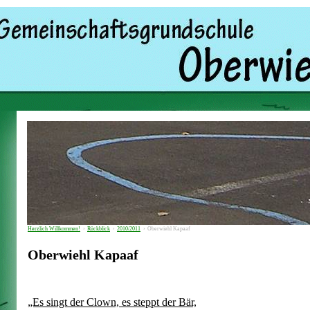
Herzlich Willkommen!
›
Rückblick
›
2010/2011
›
Oberwiehl Kapaaf
Oberwiehl Kapaaf
„Es singt der Clown, es steppt der Bär,