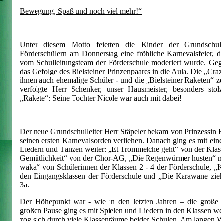
Bewegung, Spaß und noch viel mehr!“
Unter diesem Motto feierten die Kinder der Grundsch
Förderschülern am Donnerstag eine fröhliche Karnevalsfeier,
vom Schulleitungsteam der Förderschule moderiert wurde. Geg
das Gefolge des Bielsteiner Prinzenpaares in die Aula. Die „Craz
ihnen auch ehemalige Schüler - und die „Bielsteiner Raketen“ 
verfolgte Herr Schenker, unser Hausmeister, besonders stolz
„Rakete“: Seine Tochter Nicole war auch mit dabei!
Der neue Grundschulleiter Herr Stäpeler bekam von Prinzessin R
seinen ersten Karnevalsorden verliehen. Danach ging es mit e
Liedern und Tänzen weiter: „Et Trömmelche geht“ von der Klass
Gemütlichkeit“ von der Chor-AG, „Die Regenwürmer husten“ mi
waka“ von Schülerinnen der Klassen 2 - 4 der Förderschule, 
den Eingangsklassen der Förderschule und „Die Karawane zieh
3a.
Der Höhepunkt war - wie in den letzten Jahren – die groß
großen Pause ging es mit Spielen und Liedern in den Klassen we
zog sich durch viele Klassenräume beider Schulen. Am langen W