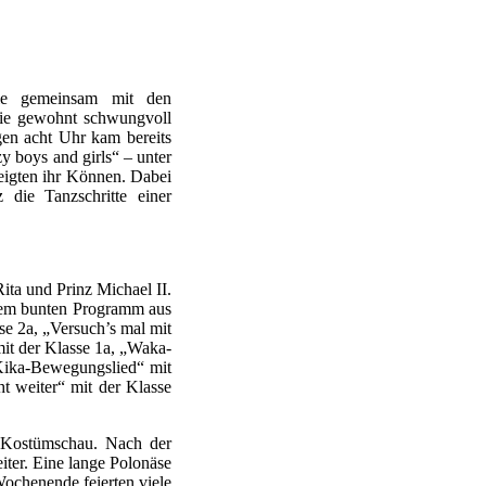
ule gemeinsam mit den
 die gewohnt schwungvoll
en acht Uhr kam bereits
y boys and girls“ – unter
zeigten ihr Können. Dabei
 die Tanzschritte einer
ita und Prinz Michael II.
inem bunten Programm aus
e 2a, „Versuch’s mal mit
t der Klasse 1a, „Waka-
„Kika-Bewegungslied“ mit
t weiter“ mit der Klasse
e Kostümschau. Nach der
iter. Eine lange Polonäse
ochenende feierten viele