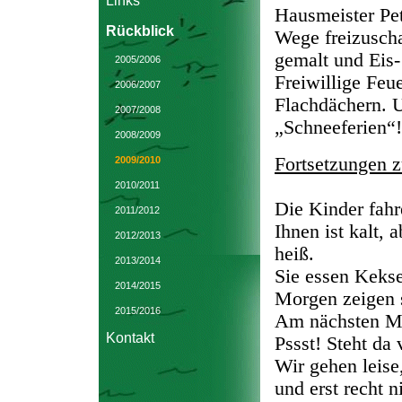
Links
Hausmeister Pet
Rückblick
Wege freizuscha
gemalt und Eis-
2005/2006
Freiwillige Feu
2006/2007
Flachdächern. 
2007/2008
„Schneeferien“!
2008/2009
Fortsetzungen 
2009/2010
2010/2011
Die Kinder fahr
2011/2012
Ihnen ist kalt,
2012/2013
heiß.
2013/2014
Sie essen Keks
2014/2015
Morgen zeigen s
2015/2016
Am nächsten Mo
Kontakt
Pssst! Steht da
Wir gehen leise
und erst recht 