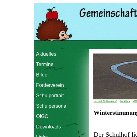
Aktuelles
Termine
Bilder
Förderverein
Schulportrait
Herzlich Willkommen!
›
Rückblick
›
200
Schulpersonal
Winterstimmung
OIGO
Downloads
Der Schulhof li