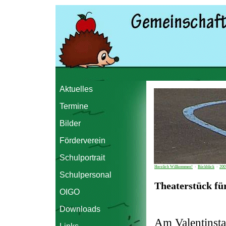
Aktuelles
Termine
Bilder
Förderverein
Schulportrait
Herzlich Willkommen!
›
Rückblick
›
200
Schulpersonal
Theaterstück für
OIGO
Downloads
Am Valentinsta