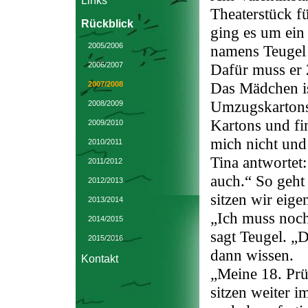
Links
Theaterstück fü
Rückblick
ging es um ei
2005/2006
namens Teugel 
Dafür muss er
2006/2007
Das Mädchen is
2007/2008
Umzugskartons 
2008/2009
Kartons und fi
2009/2010
mich nicht und 
2010/2011
Tina antwortet
2011/2012
auch.“ So geht
2012/2013
sitzen wir eige
2013/2014
„Ich muss noch
2014/2015
sagt Teugel. „D
2015/2016
dann wissen.
Kontakt
„Meine 18. Prüf
sitzen weiter 