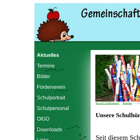
Aktuelles
Termine
Bilder
Förderverein
Schulportrait
Herzlich Willkommen!
›
Aktuelles
›
Unse
Schulpersonal
Unsere Schulhün
OIGO
Downloads
Seit diesem Sch