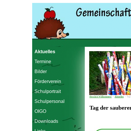
Aktuelles
Termine
Bilder
Förderverein
Schulportrait
Herzlich Willkommen!
›
Aktuelles
›
Tag 
Schulpersonal
Tag der saubere
OIGO
Downloads