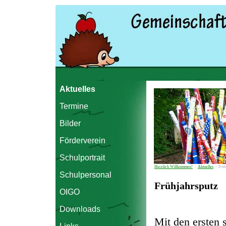
Aktuelles
Termine
Bilder
Förderverein
Schulportrait
Herzlich Willkommen!
›
Aktuelles
›
Früh
Schulpersonal
Frühjahrsputz
OIGO
Downloads
Mit den ersten